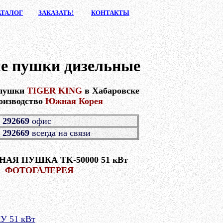
АТАЛ
ОГ
ЗАКАЗА
ТЬ!
КОНТАК
ТЫ
е пушки дизельные
 пушки
TIGER KING
в Хабаровске
оизводство
Южная Корея
 292669
офис
 292669
всегда на связи
АЯ ПУШКА TK-50000 51 кВт
ФОТОГАЛЕРЕЯ
 51 кВт