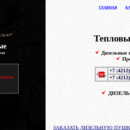
ГЛАВ
НАЯ
К
Тепловы
ые
Дизельные
ске
Пр
+7
4212)
(
+7
4212)
(
НТАКТЫ
ДИЗЕЛЬН
ЗАКАЗАТЬ ДИЗЕЛЬНУЮ ПУШКУ