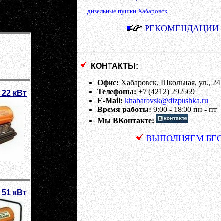
дизельные пушки Хабаровск
РЕКОМЕНДАЦИИ
КОНТАКТЫ:
Офис:
Хабаровск, Школьная, ул., 24
Телефоны:
+7 (4212) 292669
 22 кВт
E-Mail:
khabarovsk@dizpushka.ru
Время работы:
9:00 - 18:00 пн - пт
Мы ВКонтакте:
ВЫПОЛНЯЕМ БЕС
 51 кВт